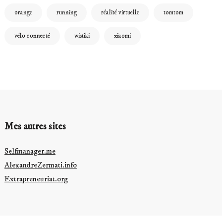
orange
running
réalité virtuelle
tomtom
vélo connecté
wistiki
xiaomi
Mes autres sites
Selfmanager.me
AlexandreZermati.info
Extrapreneuriat.org