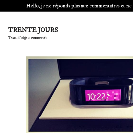
Hello, je ne réponds plus aux commentaires et ne pr
Aller
au
TRENTE JOURS
contenu
Tests d'objets connectés
(Pressez
Entrée)