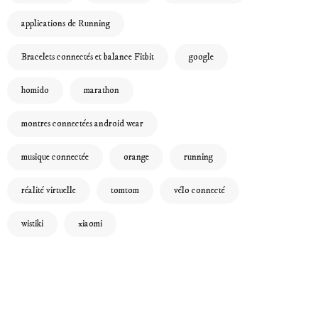
applications de Running
Bracelets connectés et balance Fitbit
google
homido
marathon
montres connectées android wear
musique connectée
orange
running
réalité virtuelle
tomtom
vélo connecté
wistiki
xiaomi