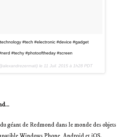
#technology #tech #electronic #device #gadget
 #nerd #techy #photooftheday #screen
(@alexandrezermati) le
11 Juil. 2015 à 1h28 PDT
and
…
n du géant de Redmond dans le monde des objets
ompatible Windows Phone, Android et iOS.