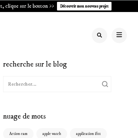
, clique sur le bouton >>
Découvrir mon nouveau projet
recherche sur le blog
Recherche
pour
:
nuage de mots
Action cam
apple watch
application ifttt