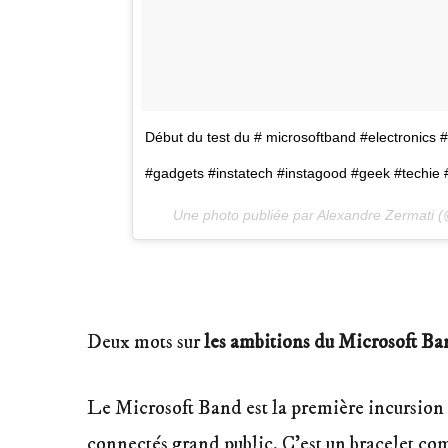
Début du test du # microsoftband #electronics 
#gadgets #instatech #instagood #geek #techie
Une photo publiée par Alexandre Zermati 
Deux mots sur
les ambitions du Microsoft B
Le Microsoft Band est la première incursio
connectés grand public. C’est un bracelet c