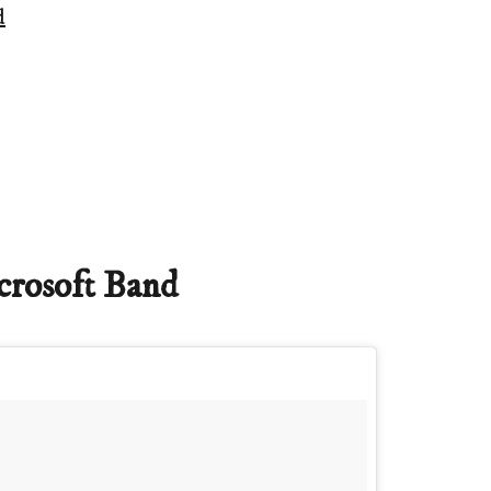
d
icrosoft Band