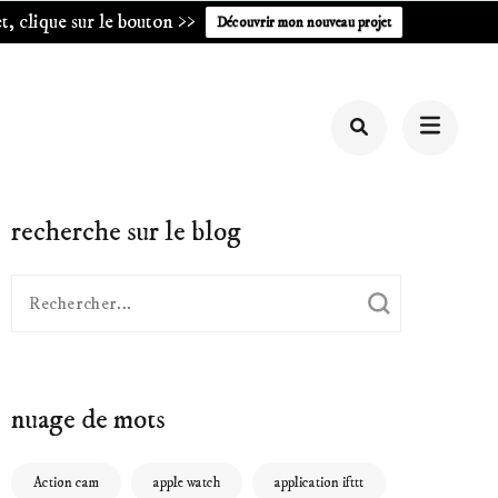
, clique sur le bouton >>
Découvrir mon nouveau projet
recherche sur le blog
Recherche
pour
:
nuage de mots
Action cam
apple watch
application ifttt