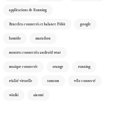
applications de Running
Bracelets connectés et balance Fitbit
google
homido
marathon
montres connectées android wear
musique connectée
orange
running
réalité virtuelle
tomtom
vélo connecté
wistiki
xiaomi