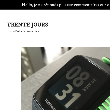
Hello, je ne réponds plus aux commentaires et ne pr
Aller
au
TRENTE JOURS
contenu
Tests d'objets connectés
(Pressez
Entrée)