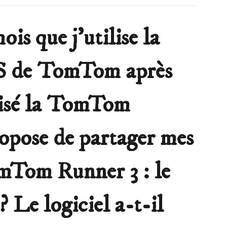
ois que j’utilise la
S de TomTom après
lisé la TomTom
ropose de partager mes
mTom Runner 3 : le
? Le logiciel a-t-il